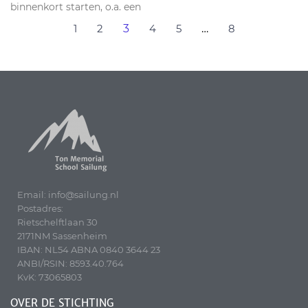
binnenkort starten, o.a. een
1
2
3
4
5
…
8
Email: info@sailung.nl
Postadres:
Rietschelftlaan 30
2171NM Sassenheim
IBAN: NL54 ABNA 0840 3644 23
ANBI/RSIN: 8593.40.764
KvK: 73065803
OVER DE STICHTING