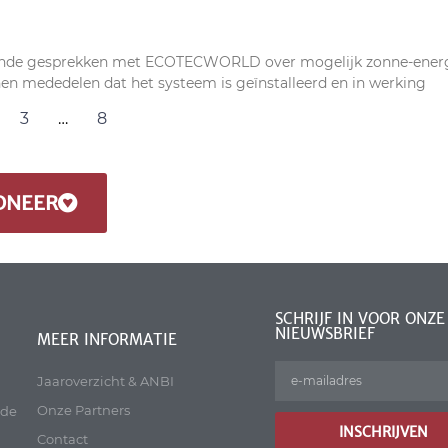
terende gesprekken met ECOTECWORLD over mogelijk zonne-ener
en mededelen dat het systeem is geïnstalleerd en in werking
3
…
8
ONEER
SCHRIJF IN VOOR ONZE
NIEUWSBRIEF
MEER INFORMATIE
Jaaroverzicht & ANBI
Onze Partners
 de
INSCHRIJVEN
Contact