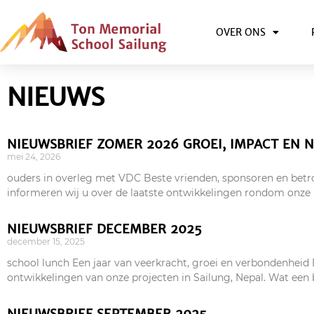
OVER ONS
NIEUWS
NIEUWSBRIEF ZOMER 2026 GROEI, IMPACT EN 
mei 24, 2026
ouders in overleg met VDC Beste vrienden, sponsoren en betr
informeren wij u over de laatste ontwikkelingen rondom onze 
NIEUWSBRIEF DECEMBER 2025
december 15, 2025
school lunch Een jaar van veerkracht, groei en verbondenheid
ontwikkelingen van onze projecten in Sailung, Nepal. Wat een bi
NIEUWSBRIEF SEPTEMBER 2025