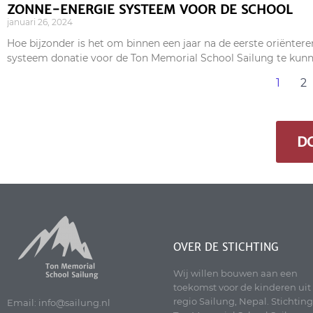
ZONNE-ENERGIE SYSTEEM VOOR DE SCHOOL
januari 26, 2024
Hoe bijzonder is het om binnen een jaar na de eerste oriën
systeem donatie voor de Ton Memorial School Sailung te kunn
1
2
D
OVER DE STICHTING
Wij willen bouwen aan een
toekomst voor de kinderen uit
regio Sailung, Nepal. Stichting
Email: info@sailung.nl