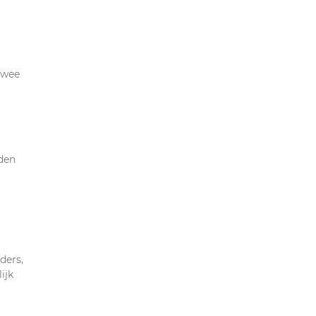
twee
eden
ders,
ijk