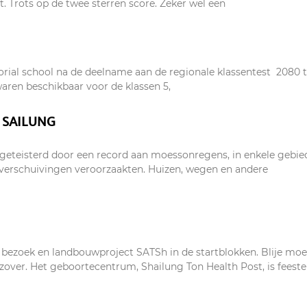
. Trots op de twee sterren score. Zeker wel een
rial school na de deelname aan de regionale klassentest 2080 
waren beschikbaar voor de klassen 5,
 SAILUNG
 geteisterd door een record aan moessonregens, in enkele gebi
erschuivingen veroorzaakten. Huizen, wegen en andere
g bezoek en landbouwproject SATSh in de startblokken. Blije moe
over. Het geboortecentrum, Shailung Ton Health Post, is feestel