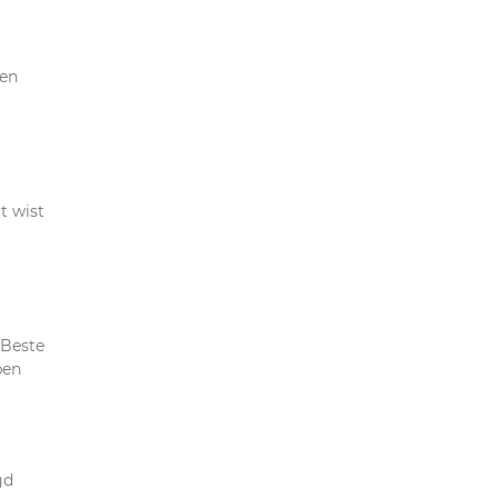
gen
t wist
 Beste
ben
gd