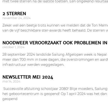
met twee sterren na de laatste toetsen. Een ongekend resultaat
2 STERREN
november 24, 2024
Zeker wel een beetje trots kunnen we melden dat de Ton Memo
van de vijf beschikbare ster-awards heeft behaald. De sterren 
NOODWEER VEROORZAAKT OOK PROBLEMEN IN
oktober 1, 2024
28 september 2024 landslide Sailung Afgelopen week is Nepal
meer dan 700 mm in twee dagen, die overstromingen en aardv
infrastructuur werden weggeslagen.
NEWSLETTER MEI 2024
mei 14, 2024
Succesvolle afsluiting schooljaar 2080! Blije moeders, Sailun
het geboortecentrum is geopend! Op 1 april 2024 was het dan z
geopend