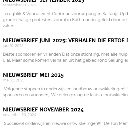
september 19, 2025
Terugblik & Vooruitzicht Continue vooruitgang in Sailung. Upd
grootschalige protesten, vooral in Kathmandu, geleid door de 
zaken
NIEUWSBRIEF JUNI 2025: VERHALEN DIE ERTOE 
juni 10, 2025
Beste sponsoren en vrienden Dat onze stichting, met alle hulp e
u al. Maar soms komen verhalen uit het gebied rond Sailung ec
NIEUWSBRIEF MEI 2025
mei 25, 2025
Volgende stappen in onderwijs en landbouw ontwikkelingen!!!!
sponsoren en vrienden,. We delen graag de laatste ontwikkeli
NIEUWSBRIEF NOVEMBER 2024
november 30, 2024
Succesvol onderwijs en nieuwe ontwikkelingen!!!! De Ton Memo