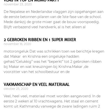
VLAG IN TOP EN MOMO PARTY
november 23, 2020
De Nepalese en Nederlandse vlaggen zijn opgehangen aan
de eerste betonnen pilaren van de 1ste fase van de school.
Mede dankzij de grote mixer gaat de bouw voorspoedig.
Blijft verbazend veel handwerk, al is het alleen al
2 GEBROKEN RIBBEN EN 1 SUPER MIXER
november 16, 2020
motorongeluk Dat was schrikken toen we berichtje kregen
dat Makar en Krishna een ongelukje hadden
gehad.“Gelukkig” was het “beperkt” tot 2 gebroken ribben
bij Makar en wat kneuzingen bij Krishna.Makar ,de
voorzitter van het schoolbestuur en de
VAKMANSCHAP EN VEEL MATERIAAL
oktober 25, 2020
Veel, heel veel, materiaal moet worden aangevoerd. In de
eerste 2 weken al 10 vrachtwagens. Het staal en cement
komt uit Kathmandu vanwege de zware ladingen ruim 2