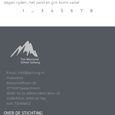
dagen rijden , het zand en grit komt vanaf
1
…
3
4
5
6
7
8
Email: info@sailung.nl
Postadres:
Rietschelftlaan 30
2171NM Sassenheim
IBAN: NL54 ABNA 0840 3644 23
ANBI/RSIN: 8593.40.764
KvK: 73065803
OVER DE STICHTING