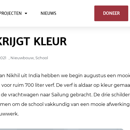
PROJECTEN
NIEUWS
DONEER
RIJGT KLEUR
2021
,
Nieuwbouw
,
School
 van Nikhil uit India hebben we begin augustus een mooi
or ruim 700 liter verf. De verf is aldaar op kleur gema
 vrachtwagen naar Sailung gebracht. De drie schilder
omen om de school vakkundig van een mooie afwerking
ouwwerk.