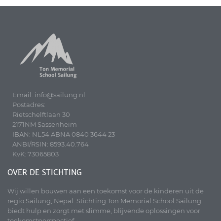
Email: info@sailung.nl
Postadres:
Rietschelftlaan 30
2171NM Sassenheim
IBAN: NL54 ABNA 0840 3644 23
ANBI/RSIN: 8593.40.764
KvK: 73065803
OVER DE STICHTING
Wij willen bouwen aan een toekomst voor de kinderen uit de
regio Sailung, Nepal. Stichting Ton Memorial School Sailung
biedt hulp en zorgt met slimme, blijvende oplossingen voor
toekomstperspectief.