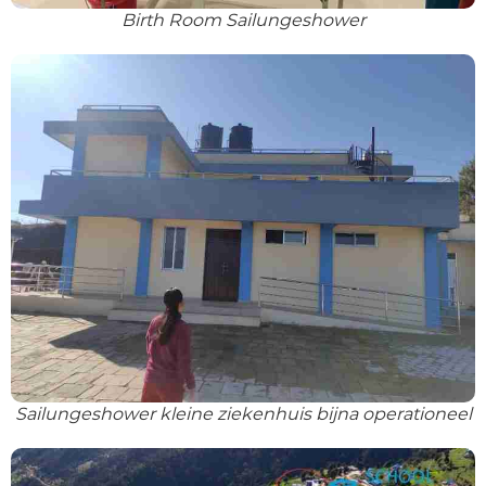
Birth Room Sailungeshower
Sailungeshower kleine ziekenhuis bijna operationeel