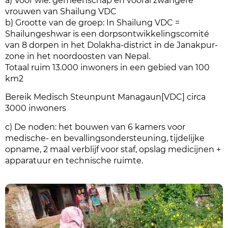
a) Voor wie: gemeenschap en vooral zwangere
vrouwen van Shailung VDC
b) Grootte van de groep: In Shailung VDC =
Shailungeshwar is een dorpsontwikkelingscomité
van 8 dorpen in het Dolakha-district in de Janakpur-
zone in het noordoosten van Nepal.
Totaal ruim 13.000 inwoners in een gebied van 100
km2
Bereik Medisch Steunpunt M
anagaun[VDC] circa
3000 inwoners
c) De noden: het bouwen van 6 kamers voor
medische- en bevallingsondersteuning, tijdelijke
opname, 2 maal verblijf voor staf, opslag medicijnen +
apparatuur en technische ruimte.