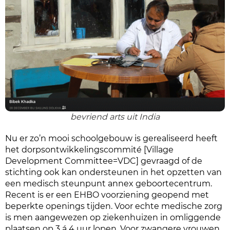
bevriend arts uit India
Nu er zo’n mooi schoolgebouw is gerealiseerd heeft
het dorpsontwikkelingscommité [Village
Development Committee=VDC] gevraagd of de
stichting ook kan ondersteunen in het opzetten van
een medisch steunpunt annex geboortecentrum.
Recent is er een EHBO voorziening geopend met
beperkte openings tijden. Voor echte medische zorg
is men aangewezen op ziekenhuizen in omliggende
plaatsen op 3 á 4 uur lopen. Voor zwangere vrouwen