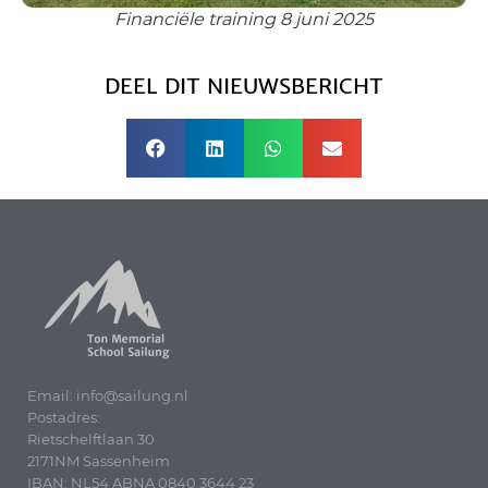
Financiële training 8 juni 2025
DEEL DIT NIEUWSBERICHT
Email: info@sailung.nl
Postadres:
Rietschelftlaan 30
2171NM Sassenheim
IBAN: NL54 ABNA 0840 3644 23