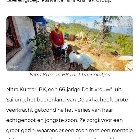
Boerengroep: Parivartanshil Krishak Group
Nitra Kumari BK met haar geitjes
Nitra Kumari BK, een 66‑jarige Dalit‑vrouw* uit
Sailung, het boerenland van Dolakha, heeft grote
veerkracht getoond na het verlies van haar
echtgenoot en jongste zoon. Ze zorgt voor een
groot gezin, waaronder een zoon met een mentale