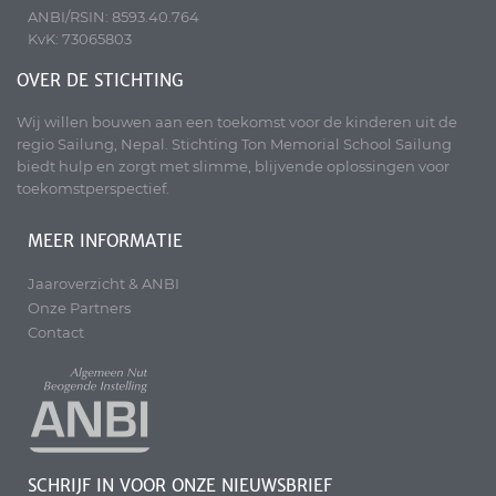
ANBI/RSIN: 8593.40.764
KvK: 73065803
OVER DE STICHTING
Wij willen bouwen aan een toekomst voor de kinderen uit de
regio Sailung, Nepal. Stichting Ton Memorial School Sailung
biedt hulp en zorgt met slimme, blijvende oplossingen voor
toekomstperspectief.
MEER INFORMATIE
Jaaroverzicht & ANBI
Onze Partners
Contact
SCHRIJF IN VOOR ONZE NIEUWSBRIEF