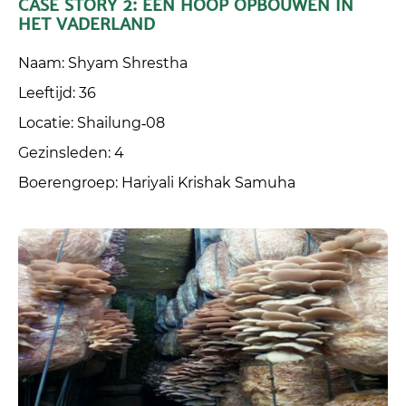
CASE STORY 2: EEN HOOP OPBOUWEN IN
HET VADERLAND
Naam: Shyam Shrestha
Leeftijd: 36
Locatie: Shailung‑08
Gezinsleden: 4
Boerengroep: Hariyali Krishak Samuha