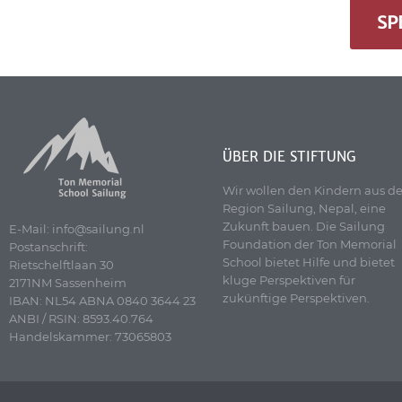
SP
ÜBER DIE STIFTUNG
Wir wollen den Kindern aus de
Region Sailung, Nepal, eine
Zukunft bauen. Die Sailung
E-Mail: info@sailung.nl
Foundation der Ton Memorial
Postanschrift:
School bietet Hilfe und bietet
Rietschelftlaan 30
kluge Perspektiven für
2171NM Sassenheim
zukünftige Perspektiven.
IBAN: NL54 ABNA 0840 3644 23
ANBI / RSIN: 8593.40.764
Handelskammer: 73065803