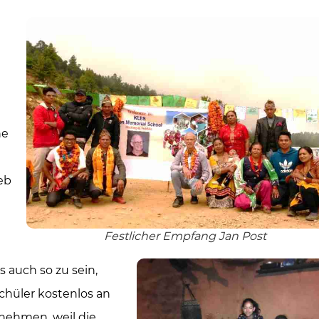
ne
eb
Festlicher Empfang Jan Post
s auch so zu sein,
chüler kostenlos an
lnehmen, weil die