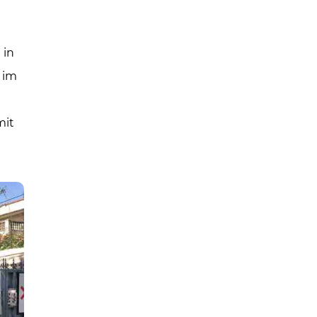
 in
 im
mit