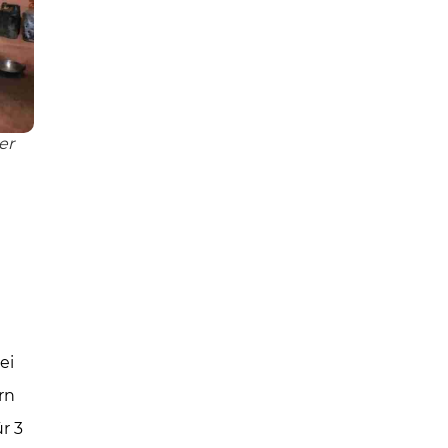
er
ei
rn
r 3